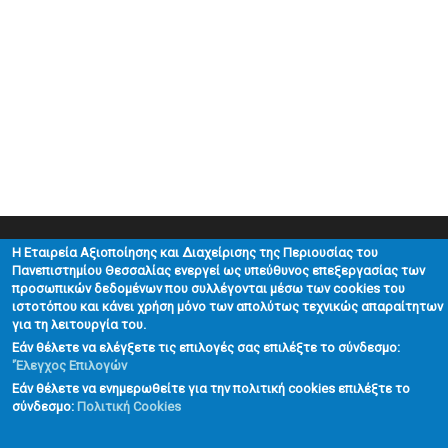
H Εταιρεία Αξιοποίησης και Διαχείρισης της Περιουσίας του
Πανεπιστημίου Θεσσαλίας ενεργεί ως υπεύθυνος επεξεργασίας των
© Εταιρεία Αξιοποίησης και Διαχείρισης της Περιουσίας
προσωπικών δεδομένων που συλλέγονται μέσω των cookies του
ιστοτόπου και κάνει χρήση μόνο των απολύτως τεχνικώς απαραίτητων
του Πανεπιστημίου Θεσσαλίας. All rights reserved.
για τη λειτουργία του.
Πολιτική
Πολιτική
Εάν θέλετε να ελέγξετε τις επιλογές σας επιλέξτε το σύνδεσμο:
Απορρήτου
Cookies
'
Έλεγχος Επιλογών
Εάν θέλετε να ενημερωθείτε για την πολιτική cookies επιλέξτε το
σύνδεσμο:
Πολιτική Cookies